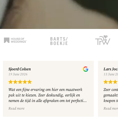
Lars Jochems
K
13 June 2026
11
Zeer content. Prachtig pak, volledig op maat
Wa
gemaakt. Alle opties waren te kiezen, van
e
knopen tot binnenvoering. Helemaal naar wens
Sz
gemaakt met de juiste adviezen.
va
Read more
Re
n
ge
 de
Service was zeer goed. Erg tevreden met Mike
ee