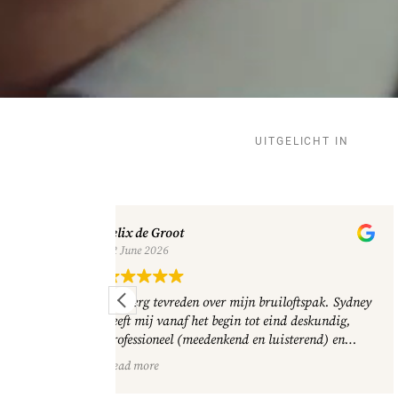
UITGELICHT IN
Sjoerd Colsen
19 June 2026
loftspak. Sydney
Wat een fijne ervaring om hier een maatwerk
nd deskundig,
pak uit te kiezen. Zeer deskundig, eerlijk en
sterend) en
nemen de tijd in alle afspraken om tot perfecti
egeleid,
te komen. Adviseren goed over de verschillende
Read more
en verwachting
stoffen en opties, voor ieder wat wils. Wil je ee
uniek pak wat echt als gegoten zit? Dan is dit