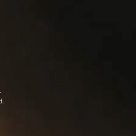
n
r
d.