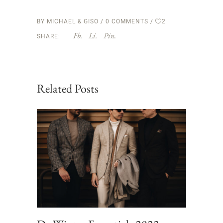
BY
MICHAEL & GISO
0 COMMENTS
2
Fb.
Li.
Pin.
SHARE:
Related Posts