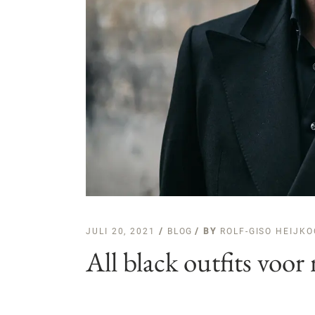
JULI 20, 2021
BLOG
BY
ROLF-GISO HEIJK
All black outfits voo