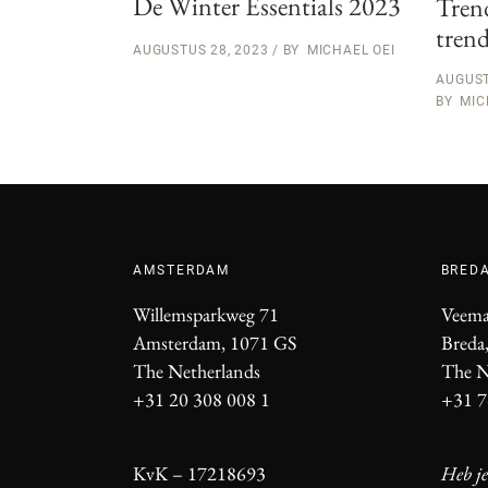
De Winter Essentials 2023
Tren
tren
AUGUSTUS 28, 2023
BY
MICHAEL OEI
AUGUST
BY
MIC
AMSTERDAM
BRED
Willemsparkweg 71
Veema
Amsterdam, 1071 GS
Breda
The Netherlands
The N
+31 20 308 008 1
+31 7
KvK – 17218693
Heb je