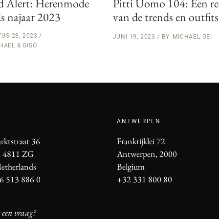
Pitti Uomo 104: Een r
d Alert: Herenmode
van de trends en outfits
ds najaar 2023
US 28, 2023
JUNI 19, 2023
BY
MICHAEL OEI
HAEL & GISO
A
ANTWERPEN
rktstraat 36
Frankrijklei 72
, 4811 ZG
Antwerpen, 2000
etherlands
Belgium
6 513 886 0
+32 331 800 80
 een vraag?