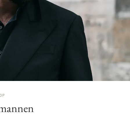
OOP
r mannen