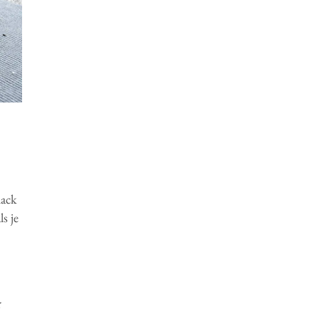
lack
s je