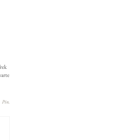
Trek
warte
Pin.