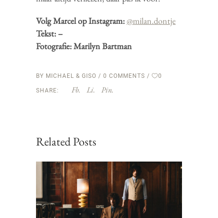
Volg Marcel op Instagram:
@milan.dontje
Tekst: –
Fotografie: Marilyn Bartman
BY
MICHAEL & GISO
0 COMMENTS
0
Fb.
Li.
Pin.
SHARE:
Related Posts