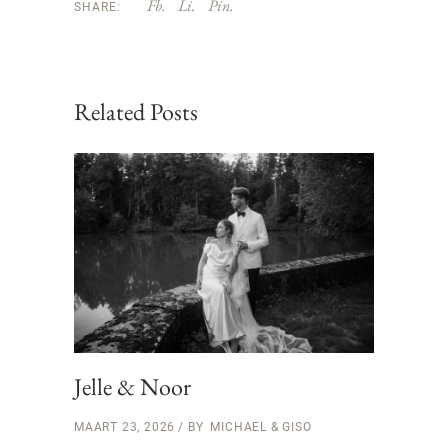
Fb.
Li.
Pin.
SHARE:
Related Posts
Jelle & Noor
MAART 23, 2026
BY
MICHAEL & GISO