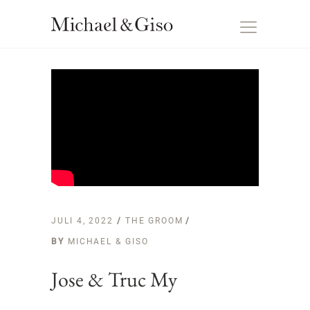
JULI 4, 2022
THE GROOM
BY
MICHAEL & GISO
Jose & Truc My