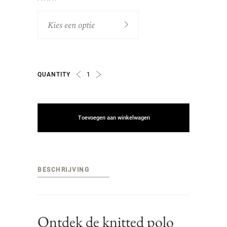
Kies een optie
SORRENTO
QUANTITY
QUANTITY
toevoegen aan winkelwagen
BESCHRIJVING
Ontdek de knitted polo