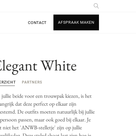
AFSPRAAK MAKEN
CONTACT
Elegant White
ERZICHT
PARTNERS
 jullie beide voor een trouwpak kiezen, is het
angrijk dat deze perfect op elkaar zijn
estemd. De outfits moeten natuurlijk bij jullie
 persoon passen, maar ook goed bij elkaar. Je
t niet het 'ANWB-stelletje' zijn op jullie
elijksdag. Deze styled shoot laat zien hoe je