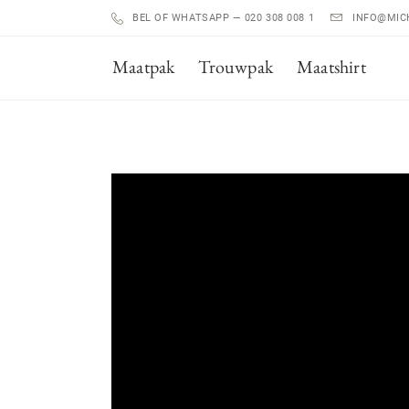
BEL OF WHATSAPP
—
020 308 008 1
INFO@MIC
Maatpak
Trouwpak
Maatshirt
Boutiques
Lookbook
Lookbook
Ons Verhaal
Smoking
Klantverhalen
Vacatures
The Gent
Magazine
Slow Tailoring
Blog
Gratis webinar
Duurzaamheid
Blog