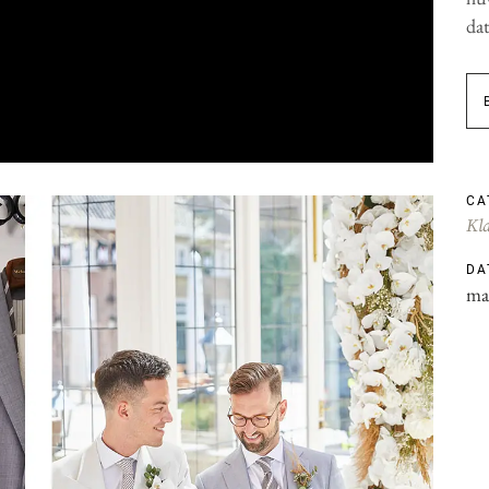
dat
CA
Kla
DA
ma