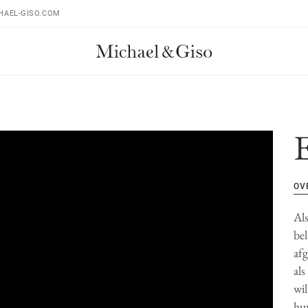
HAEL-GISO.COM
OV
Als
bel
afg
als
wil
huw