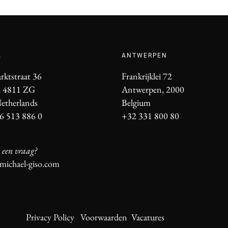
A
ANTWERPEN
rktstraat 36
Frankrijklei 72
, 4811 ZG
Antwerpen, 2000
etherlands
Belgium
6 513 886 0
+32 331 800 80
 een vraag?
michael-giso.com
Privacy Policy
Voorwaarden
Vacatures