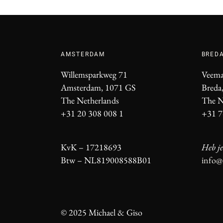
AMSTERDAM
BRED
Willemsparkweg 71
Veema
Amsterdam, 1071 GS
Breda
The Netherlands
The N
+31 20 308 008 1
+31 7
KvK – 17218693
Heb je
Btw – NL819008588B01
info@
© 2025 Michael & Giso