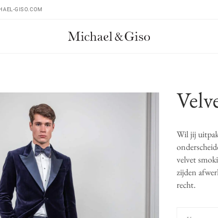
HAEL-GISO.COM
Velv
Wil jij uitp
onderscheide
velvet smok
zijden afwe
recht.